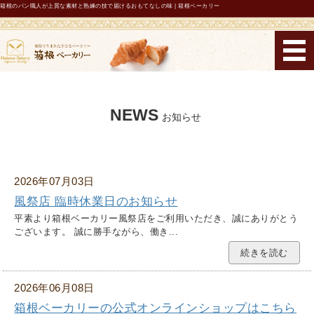
箱根のパン職人が上質な素材と熟練の技で届けるおもてなしの味 | 箱根ベーカリー
箱根ベーカリー
ホーム
NEWS
お知らせ
コンセプト
メニュー・機能性表示パン
2026年07月03日
店舗紹介・営業時間
風祭店 臨時休業日のお知らせ
平素より箱根ベーカリー風祭店をご利用いただき、誠にありがとう
お問い合わせ
ございます。 誠に勝手ながら、働き...
続きを読む
2026年06月08日
箱根ベーカリーの公式オンラインショップはこちら