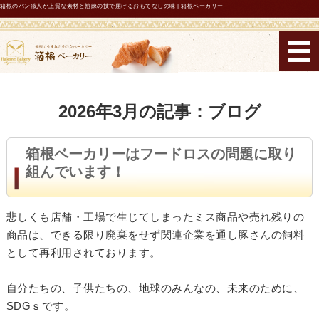
箱根のパン職人が上質な素材と熟練の技で届けるおもてなしの味 | 箱根ベーカリー
箱根ベーカリー
ホーム
2026年3月の記事：ブログ
コンセプト
箱根ベーカリーはフードロスの問題に取り
メニュー・機能性表示パン
組んでいます！
店舗紹介・営業時間
悲しくも店舗・工場で生じてしまったミス商品や売れ残りの
お問い合わせ
商品は、できる限り廃棄をせず関連企業を通し豚さんの飼料
として再利用されております。
自分たちの、子供たちの、地球のみんなの、未来のために、
SDGｓです。