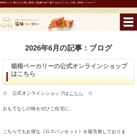
箱根のパン職人が上質な素材と熟練の技で届けるおもてなしの味 | 箱根ベーカリー
箱根ベーカリー
ホーム
2026年6月の記事：ブログ
コンセプト
箱根ベーカリーの公式オンラインショップ
メニュー・機能性表示パン
はこちら
店舗紹介・営業時間
☆ 公式オンラインショップは
こちら
☆
お問い合わせ
おもてなしの味をぜひご自宅に。
こちらでもお得な《ロスパンセット》を販売致しておりま