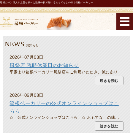
箱根のパン職人が上質な素材と熟練の技で届けるおもてなしの味 | 箱根ベーカリー
箱根ベーカリー
ホーム
NEWS
お知らせ
コンセプト
2026年07月03日
風祭店 臨時休業日のお知らせ
メニュー・機能性表示パン
平素より箱根ベーカリー風祭店をご利用いただき、誠にあり...
店舗紹介・営業時間
続きを読む
2026年06月08日
お問い合わせ
箱根ベーカリーの公式オンラインショップはこ
ちら
☆ 公式オンラインショップはこちら ☆ おもてなしの味...
続きを読む