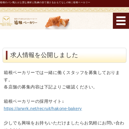
箱根のパン職人が上質な素材と熟練の技で届けるおもてなしの味 | 箱根ベーカリー
箱根ベーカリー
ホーム
コンセプト
求人情報を公開しました
メニュー・機能性表示パン
箱根ベーカリーでは一緒に働くスタッフを募集しておりま
店舗紹介・営業時間
す。
各店舗の募集内容は下記よりご確認ください。
お問い合わせ
箱根ベーカリーの採用サイト↓
https://arwrk.net/recruit/hakone-bakery
少しでも興味をお持ちいただけましたらお気軽にお問い合わ